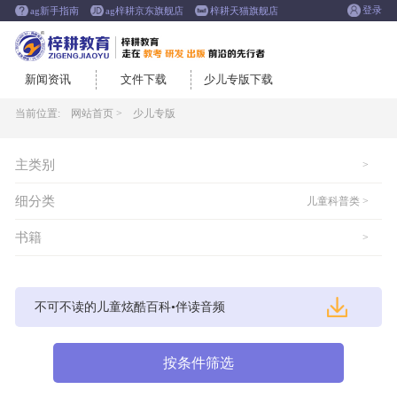
登录
ag新手指南
ag梓耕京东旗舰店
梓耕天猫旗舰店
新闻资讯
文件下载
少儿专版下载
当前位置:
网站首页 >
少儿专版
主类别
>
细分类
儿童科普类 >
书籍
>
不可不读的儿童炫酷百科•伴读音频