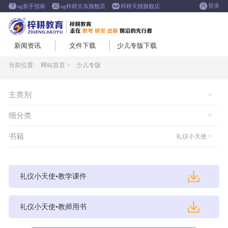
登录
ag新手指南
ag梓耕京东旗舰店
梓耕天猫旗舰店
新闻资讯
文件下载
少儿专版下载
当前位置:
网站首页 >
少儿专版
主类别
>
细分类
>
书籍
礼仪小天使 >
礼仪小天使•教学课件
礼仪小天使•教师用书