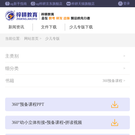
登录
ag新手指南
ag梓耕京东旗舰店
梓耕天猫旗舰店
新闻资讯
文件下载
少儿专版下载
当前位置:
网站首页 >
少儿专版
主类别
>
细分类
>
书籍
360预备课程 >
360°预备课程PPT
360°幼小立体衔接•预备课程•拼读视频