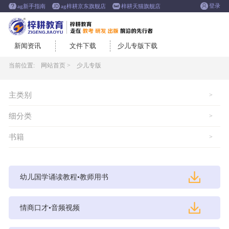
登录
ag新手指南
ag梓耕京东旗舰店
梓耕天猫旗舰店
新闻资讯
文件下载
少儿专版下载
当前位置:
网站首页 >
少儿专版
主类别
>
细分类
>
书籍
>
幼儿国学诵读教程•教师用书
情商口才•音频视频